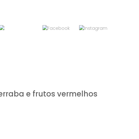
Lista
(
0
)
erraba e frutos vermelhos